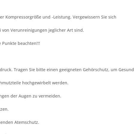
er Kompressorgröße und -Leistung. Vergewissern Sie sich
 von Verunreinigungen jeglicher Art sind.
e Punkte beachten!!!
lldruck. Tragen Sie bitte einen geeigneten Gehörschutz, um Gesu
chmutzteile hochgewirbelt werden.
zungen der Augen zu vermeiden.
tzen.
chenden Atemschutz.