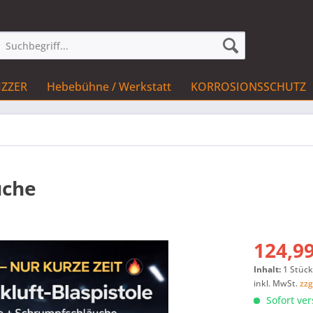
IZZER
Hebebühne / Werkstatt
KORROSIONSSCHUTZ
uche
124,99
Inhalt:
1 Stüc
inkl. MwSt.
zzg
Sofort ver