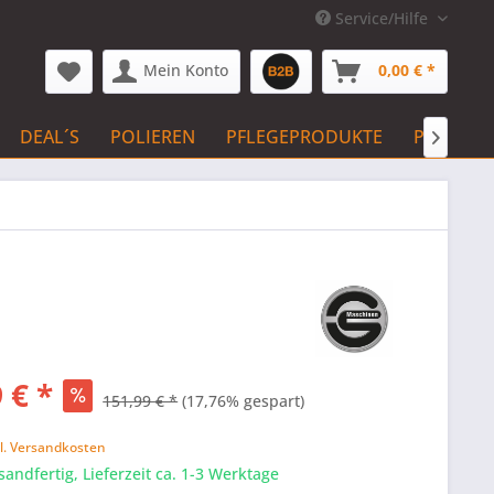
Service/Hilfe
Mein Konto
0,00 € *
DEAL´S
POLIEREN
PFLEGEPRODUKTE
PFLEGE 

 € *
151,99 € *
(17,76% gespart)
k
l. Versandkosten
sandfertig, Lieferzeit ca. 1-3 Werktage