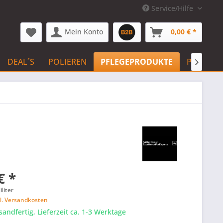
Service/Hilfe
Mein Konto
0,00 € *
DEAL´S
POLIEREN
PFLEGEPRODUKTE
PFLEGE 

€ *
iliter
l. Versandkosten
sandfertig, Lieferzeit ca. 1-3 Werktage