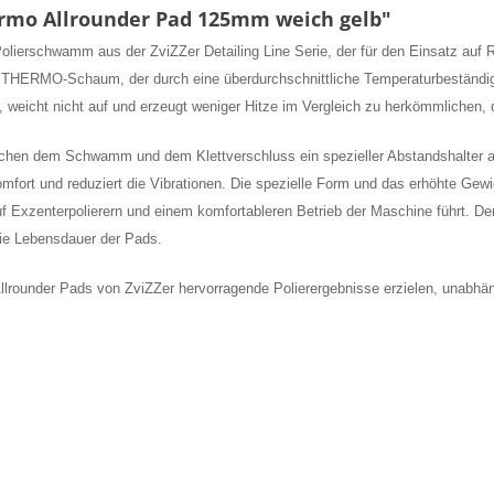
ermo Allrounder Pad 125mm weich gelb"
Polierschwamm aus der ZviZZer Detailing Line Serie, der für den Einsatz auf 
en THERMO-Schaum, der durch eine überdurchschnittliche Temperaturbeständi
 weicht nicht auf und erzeugt weniger Hitze im Vergleich zu herkömmlichen, 
hen dem Schwamm und dem Klettverschluss ein spezieller Abstandshalter a
ort und reduziert die Vibrationen. Die spezielle Form und das erhöhte Gewi
 auf Exzenterpolierern und einem komfortableren Betrieb der Maschine führt. 
die Lebensdauer der Pads.
lrounder Pads von ZviZZer hervorragende Polierergebnisse erzielen, unabhän