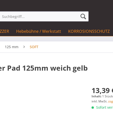
IZZER
Hebebühne / Werkstatt
KORROSIONSSCHUTZ
125 mm
SOFT
er Pad 125mm weich gelb
13,39 
Inhalt:
1 Stüc
inkl. MwSt.
zzg
Sofort ver