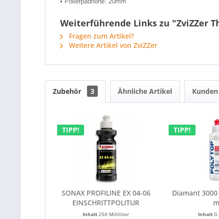
• Polierpadhöhe: 20mm
Weiterführende Links zu "ZviZZer 
Fragen zum Artikel?
Weitere Artikel von ZviZZer
Zubehör
3
Ähnliche Artikel
Kunden 
TIPP!
TIPP!
SONAX PROFILINE EX 04-06
Diamant 3000 
EINSCHRITTPOLITUR
m
Inhalt
250 Milliliter
Inhalt
0.