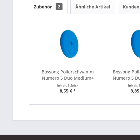
Zubehör
2
Ähnliche Artikel
Kunden 
Bossong Polierschwamm
Bossong Po
Numero 5 Duo Medium+
Numero 5 D
125mm
15
Inhalt
1 Stück
Inhalt
8,55 € *
9,85