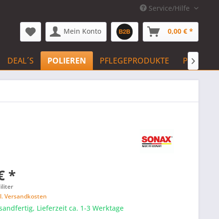
Service/Hilfe
Mein Konto
0,00 € *
DEAL´S
POLIEREN
PFLEGEPRODUKTE
PFLEGE 

€ *
iliter
l. Versandkosten
sandfertig, Lieferzeit ca. 1-3 Werktage