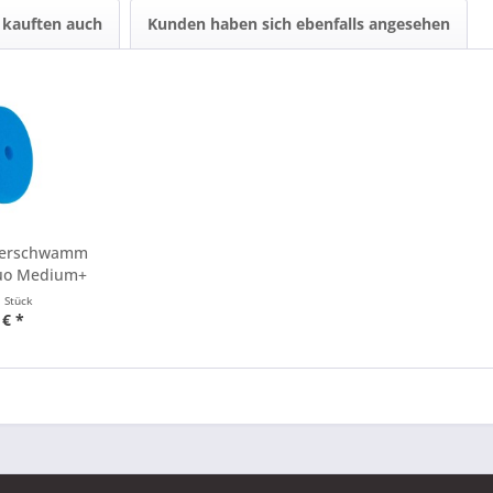
kauften auch
Kunden haben sich ebenfalls angesehen
lierschwamm
uo Medium+
0mm
1 Stück
 € *