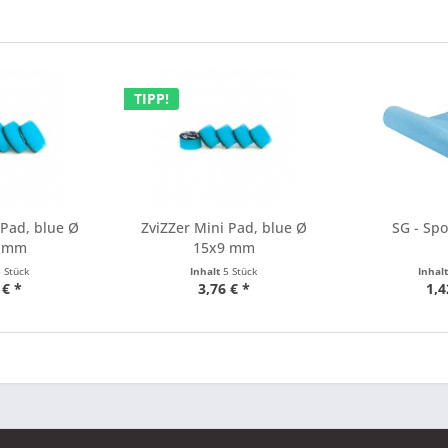
TIPP!
 Pad, blue Ø
ZviZZer Mini Pad, blue Ø
SG - Sp
9 mm
15x9 mm
5 Stück
Inhalt
5 Stück
Inhal
 € *
3,76 € *
1,4