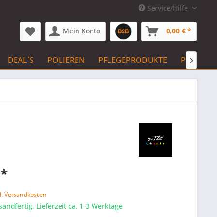
Service/Hilfe
Mein Konto
0,00 € *
DEAL´S
POLIEREN
PFLEGEPRODUKTE
PFLEGE 

 *
k
l. Versandkosten
sandfertig, Lieferzeit ca. 1-3 Werktage