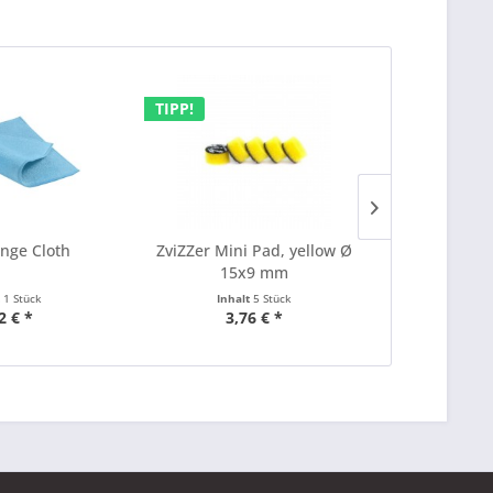
TIPP!
TIPP!
onge Cloth
ZviZZer Mini Pad, yellow Ø
ZviZZer A
15x9 mm
75mm seh
t
1 Stück
Inhalt
5 Stück
Inha
2 € *
3,76 € *
4,74 €