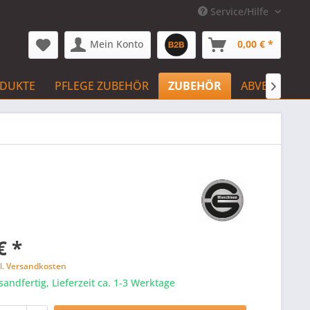
Service/Hilfe
Mein Konto
0,00 € *
ODUKTE
PFLEGE ZUBEHÖR
ZUBEHÖR
ABVERKAUF

€ *
l. Versandkosten
sandfertig, Lieferzeit ca. 1-3 Werktage