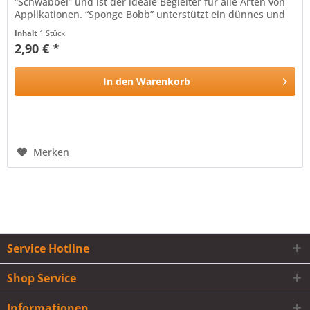
“Schwabbel” und ist der ideale Begleiter für alle Arten von
Applikationen. “Sponge Bobb” unterstützt ein dünnes und
gleichmäßiges Auftragen...
Inhalt
1 Stück
2,90 € *
In den
Warenkorb
Merken
Service Hotline
Shop Service
Informationen