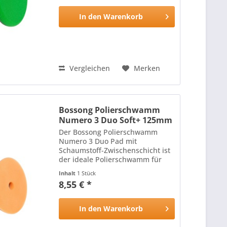
schneidenden Eigenschaften
wird durch die...
In den
Warenkorb
Vergleichen
Merken
Bossong Polierschwamm
Numero 3 Duo Soft+ 125mm
Der Bossong Polierschwamm
Numero 3 Duo Pad mit
Schaumstoff-Zwischenschicht ist
der ideale Polierschwamm für
alle Lackoberflächen: Die harte,
Inhalt
1 Stück
hitzebeständige Oberfläche des
8,55 € *
Polierschwamms mit
schneidenden Eigenschaften
wird durch die...
In den
Warenkorb