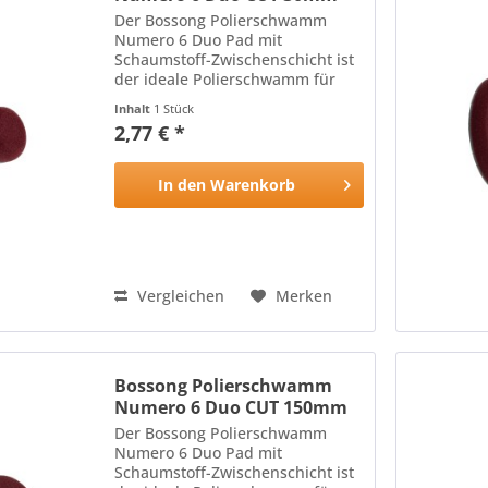
Der Bossong Polierschwamm
Numero 6 Duo Pad mit
Schaumstoff-Zwischenschicht ist
der ideale Polierschwamm für
alle Lackoberflächen: Die harte,
Inhalt
1 Stück
hitzebeständige Oberfläche des
2,77 € *
Polierschwamms mit
schneidenden Eigenschaften
wird durch die...
In den
Warenkorb
Vergleichen
Merken
Bossong Polierschwamm
Numero 6 Duo CUT 150mm
Der Bossong Polierschwamm
Numero 6 Duo Pad mit
Schaumstoff-Zwischenschicht ist