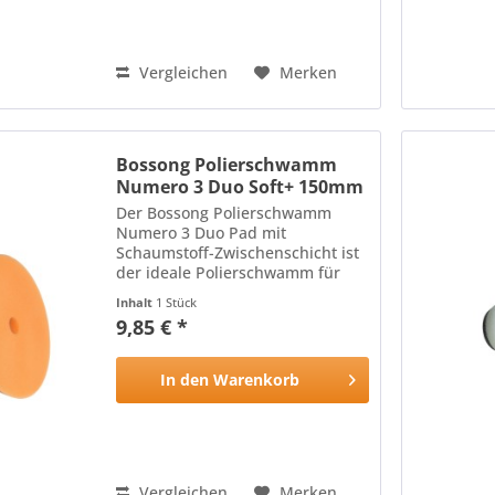
Vergleichen
Merken
Bossong Polierschwamm
Numero 3 Duo Soft+ 150mm
Der Bossong Polierschwamm
Numero 3 Duo Pad mit
Schaumstoff-Zwischenschicht ist
der ideale Polierschwamm für
alle Lackoberflächen: Die harte,
Inhalt
1 Stück
hitzebeständige Oberfläche des
9,85 € *
Polierschwamms mit
schneidenden Eigenschaften
wird durch die...
In den
Warenkorb
Vergleichen
Merken