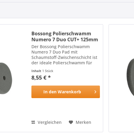
Bossong Polierschwamm
Numero 7 Duo CUT+ 125mm
Der Bossong Polierschwamm
Numero 7 Duo Pad mit
Schaumstoff-Zwischenschicht ist
der ideale Polierschwamm für
alle Lackoberflächen: Die harte,
Inhalt
1 Stück
hitzebeständige Oberfläche des
8,55 € *
Polierschwamms mit
schneidenden Eigenschaften
wird durch die...
In den
Warenkorb
Vergleichen
Merken