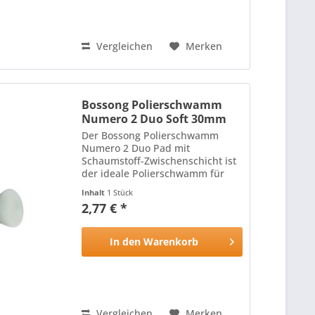
Vergleichen
Merken
Bossong Polierschwamm
Numero 2 Duo Soft 30mm
Der Bossong Polierschwamm
Numero 2 Duo Pad mit
Schaumstoff-Zwischenschicht ist
der ideale Polierschwamm für
alle Lackoberflächen: Die harte,
Inhalt
1 Stück
hitzebeständige Oberfläche des
2,77 € *
Polierschwamms mit
schneidenden Eigenschaften
wird durch die...
In den
Warenkorb
Vergleichen
Merken