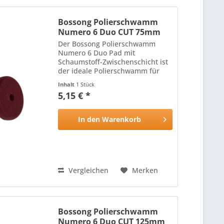
Bossong Polierschwamm
Numero 6 Duo CUT 75mm
Der Bossong Polierschwamm
Numero 6 Duo Pad mit
Schaumstoff-Zwischenschicht ist
der ideale Polierschwamm für
alle Lackoberflächen: Die harte,
Inhalt
1 Stück
hitzebeständige Oberfläche des
5,15 € *
Polierschwamms mit
schneidenden Eigenschaften
wird durch die...
In den
Warenkorb
Vergleichen
Merken
Bossong Polierschwamm
Numero 6 Duo CUT 125mm