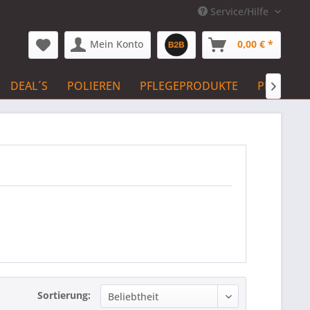
Service/Hilfe
Mein Konto
0,00 € *
DEAL´S
POLIEREN
PFLEGEPRODUKTE
PFLEGE 

Sortierung: