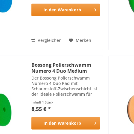
schneidenden Eigenschaften
wird durch die...
In den
Warenkorb
Vergleichen
Merken
Bossong Polierschwamm
Numero 4 Duo Medium
125mm
Der Bossong Polierschwamm
Numero 4 Duo Pad mit
Schaumstoff-Zwischenschicht ist
der ideale Polierschwamm für
alle Lackoberflächen: Die harte,
Inhalt
1 Stück
hitzebeständige Oberfläche des
8,55 € *
Polierschwamms mit
schneidenden Eigenschaften
wird durch die...
In den
Warenkorb