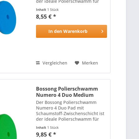
der ideale Polierschwamm für
alle Lackoberflächen: Die harte,
Inhalt
1 Stück
hitzebeständige Oberfläche des
8,55 € *
Polierschwamms mit
schneidenden Eigenschaften
wird durch die...
In den
Warenkorb
Vergleichen
Merken
Bossong Polierschwamm
Numero 4 Duo Medium
150mm
Der Bossong Polierschwamm
Numero 4 Duo Pad mit
Schaumstoff-Zwischenschicht ist
der ideale Polierschwamm für
alle Lackoberflächen: Die harte,
Inhalt
1 Stück
hitzebeständige Oberfläche des
9,85 € *
Polierschwamms mit