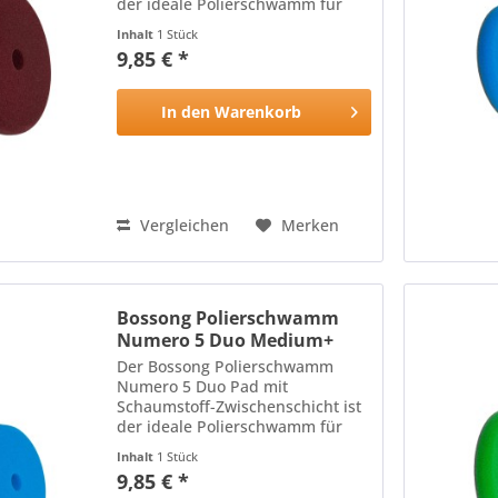
der ideale Polierschwamm für
alle Lackoberflächen: Die harte,
Inhalt
1 Stück
hitzebeständige Oberfläche des
9,85 € *
Polierschwamms mit
schneidenden Eigenschaften
wird durch die...
In den
Warenkorb
Vergleichen
Merken
Bossong Polierschwamm
Numero 5 Duo Medium+
150mm
Der Bossong Polierschwamm
Numero 5 Duo Pad mit
Schaumstoff-Zwischenschicht ist
der ideale Polierschwamm für
alle Lackoberflächen: Die harte,
Inhalt
1 Stück
hitzebeständige Oberfläche des
9,85 € *
Polierschwamms mit