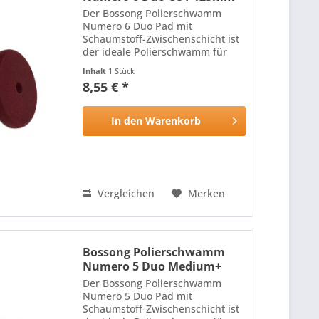
Der Bossong Polierschwamm
Numero 6 Duo Pad mit
Schaumstoff-Zwischenschicht ist
der ideale Polierschwamm für
alle Lackoberflächen: Die harte,
Inhalt
1 Stück
hitzebeständige Oberfläche des
8,55 € *
Polierschwamms mit
schneidenden Eigenschaften
wird durch die...
In den
Warenkorb
Vergleichen
Merken
Bossong Polierschwamm
Numero 5 Duo Medium+
125mm
Der Bossong Polierschwamm
Numero 5 Duo Pad mit
Schaumstoff-Zwischenschicht ist