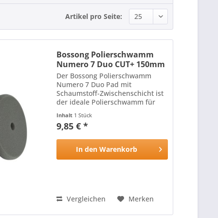
Artikel pro Seite:
Bossong Polierschwamm
Numero 7 Duo CUT+ 150mm
Der Bossong Polierschwamm
Numero 7 Duo Pad mit
Schaumstoff-Zwischenschicht ist
der ideale Polierschwamm für
alle Lackoberflächen: Die harte,
Inhalt
1 Stück
hitzebeständige Oberfläche des
9,85 € *
Polierschwamms mit
schneidenden Eigenschaften
wird durch die...
In den
Warenkorb
Vergleichen
Merken