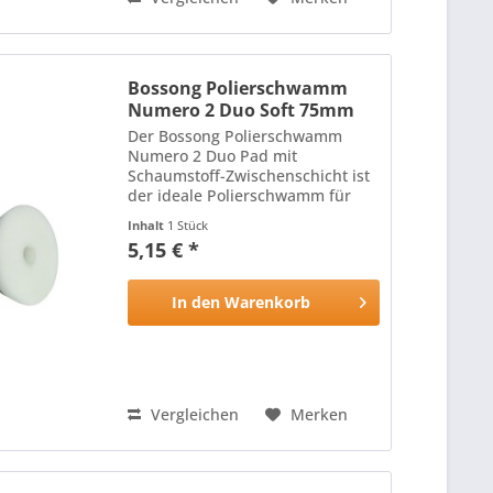
Bossong Polierschwamm
Numero 2 Duo Soft 75mm
Der Bossong Polierschwamm
Numero 2 Duo Pad mit
Schaumstoff-Zwischenschicht ist
der ideale Polierschwamm für
alle Lackoberflächen: Die harte,
Inhalt
1 Stück
hitzebeständige Oberfläche des
5,15 € *
Polierschwamms mit
schneidenden Eigenschaften
wird durch die...
In den
Warenkorb
Vergleichen
Merken