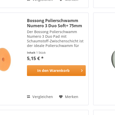
Bossong Polierschwamm
Numero 3 Duo Soft+ 75mm
Der Bossong Polierschwamm
Numero 3 Duo Pad mit
Schaumstoff-Zwischenschicht ist
der ideale Polierschwamm für
alle Lackoberflächen: Die harte,
Inhalt
1 Stück
hitzebeständige Oberfläche des
5,15 € *
Polierschwamms mit
schneidenden Eigenschaften
wird durch die...
In den
Warenkorb
Vergleichen
Merken