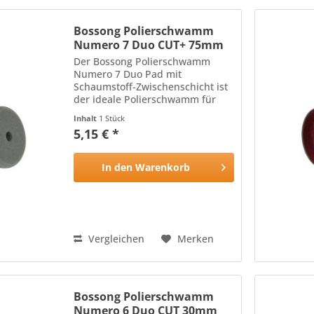
Bossong Polierschwamm
Numero 7 Duo CUT+ 75mm
Der Bossong Polierschwamm
Numero 7 Duo Pad mit
Schaumstoff-Zwischenschicht ist
der ideale Polierschwamm für
alle Lackoberflächen: Die harte,
Inhalt
1 Stück
hitzebeständige Oberfläche des
5,15 € *
Polierschwamms mit
schneidenden Eigenschaften
wird durch die...
In den
Warenkorb
Vergleichen
Merken
Bossong Polierschwamm
Numero 6 Duo CUT 30mm